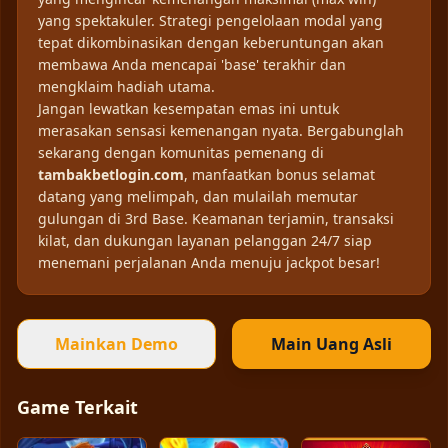
yang spektakuler. Strategi pengelolaan modal yang
tepat dikombinasikan dengan keberuntungan akan
membawa Anda mencapai 'base' terakhir dan
mengklaim hadiah utama.
Jangan lewatkan kesempatan emas ini untuk
merasakan sensasi kemenangan nyata. Bergabunglah
sekarang dengan komunitas pemenang di
tambakbetlogin.com
, manfaatkan bonus selamat
datang yang melimpah, dan mulailah memutar
gulungan di 3rd Base. Keamanan terjamin, transaksi
kilat, dan dukungan layanan pelanggan 24/7 siap
menemani perjalanan Anda menuju jackpot besar!
Mainkan Demo
Main Uang Asli
Game Terkait