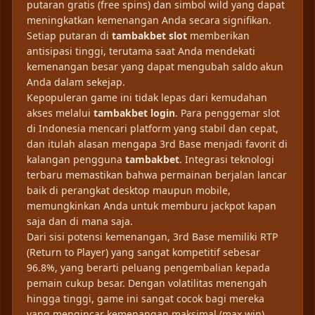
putaran gratis (free spins) dan simbol wild yang dapat
meningkatkan kemenangan Anda secara signifikan.
Setiap putaran di
tambakbet slot
memberikan
antisipasi tinggi, terutama saat Anda mendekati
kemenangan besar yang dapat mengubah saldo akun
Anda dalam sekejap.
Kepopuleran game ini tidak lepas dari kemudahan
akses melalui
tambakbet login
. Para penggemar slot
di Indonesia mencari platform yang stabil dan cepat,
dan itulah alasan mengapa 3rd Base menjadi favorit di
kalangan pengguna
tambakbet
. Integrasi teknologi
terbaru memastikan bahwa permainan berjalan lancar
baik di perangkat desktop maupun mobile,
memungkinkan Anda untuk memburu jackpot kapan
saja dan di mana saja.
Dari sisi potensi kemenangan, 3rd Base memiliki RTP
(Return to Player) yang sangat kompetitif sebesar
96.8%, yang berarti peluang pengembalian kepada
pemain cukup besar. Dengan volatilitas menengah
hingga tinggi, game ini sangat cocok bagi mereka
yang mengincar kemenangan maksimal (max win)