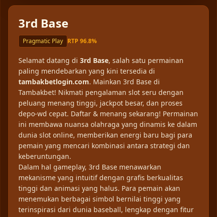
▶
3rd Base
Pragmatic Play
RTP 96.8%
Selamat datang di
3rd Base
, salah satu permainan
paling mendebarkan yang kini tersedia di
tambakbetlogin.com
. Mainkan 3rd Base di
Tambakbet! Nikmati pengalaman slot seru dengan
peluang menang tinggi, jackpot besar, dan proses
depo-wd cepat. Daftar & menang sekarang! Permainan
ini membawa nuansa olahraga yang dinamis ke dalam
dunia slot online, memberikan energi baru bagi para
pemain yang mencari kombinasi antara strategi dan
keberuntungan.
Dalam hal gameplay, 3rd Base menawarkan
mekanisme yang intuitif dengan grafis berkualitas
tinggi dan animasi yang halus. Para pemain akan
menemukan berbagai simbol bernilai tinggi yang
terinspirasi dari dunia baseball, lengkap dengan fitur