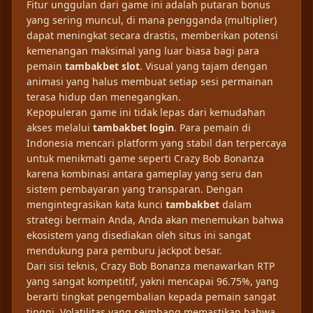
Fitur unggulan dari game ini adalah putaran bonus
yang sering muncul, di mana pengganda (multiplier)
dapat meningkat secara drastis, memberikan potensi
kemenangan maksimal yang luar biasa bagi para
pemain
tambakbet slot
. Visual yang tajam dengan
animasi yang halus membuat setiap sesi permainan
terasa hidup dan menegangkan.
Kepopuleran game ini tidak lepas dari kemudahan
akses melalui
tambakbet login
. Para pemain di
Indonesia mencari platform yang stabil dan terpercaya
untuk menikmati game seperti Crazy Bob Bonanza
karena kombinasi antara gameplay yang seru dan
sistem pembayaran yang transparan. Dengan
mengintegrasikan kata kunci
tambakbet
dalam
strategi bermain Anda, Anda akan menemukan bahwa
ekosistem yang disediakan oleh situs ini sangat
mendukung para pemburu jackpot besar.
Dari sisi teknis, Crazy Bob Bonanza menawarkan RTP
yang sangat kompetitif, yakni mencapai 96.75%, yang
berarti tingkat pengembalian kepada pemain sangat
tinggi. Volatilitas yang seimbang memastikan bahwa