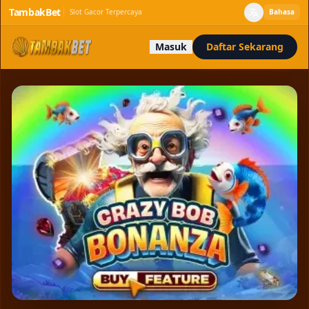
TambakBet
Slot Gacor Terpercaya
Bahasa
Masuk
Daftar Sekarang