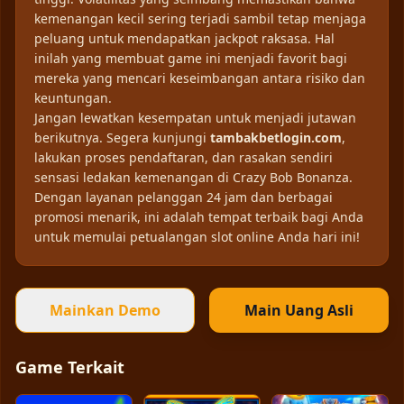
kemenangan kecil sering terjadi sambil tetap menjaga
peluang untuk mendapatkan jackpot raksasa. Hal
inilah yang membuat game ini menjadi favorit bagi
mereka yang mencari keseimbangan antara risiko dan
keuntungan.
Jangan lewatkan kesempatan untuk menjadi jutawan
berikutnya. Segera kunjungi
tambakbetlogin.com
,
lakukan proses pendaftaran, dan rasakan sendiri
sensasi ledakan kemenangan di Crazy Bob Bonanza.
Dengan layanan pelanggan 24 jam dan berbagai
promosi menarik, ini adalah tempat terbaik bagi Anda
untuk memulai petualangan slot online Anda hari ini!
Mainkan Demo
Main Uang Asli
Game Terkait