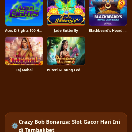
Aces & Eights 100 Hand
Jade Butterfly
Blackbeard’s Hoard Cash Sacks™
Taj Mahal
Puteri Gunung Ledang
Crazy Bob Bonanza: Slot Gacor Hari Ini
⚙️
di Tambakbet