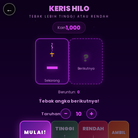
KERIS HILO
←
←
TEBAK LEBIH TINGGI ATAU RENDAH
1,000
Koin
?
—
Berikutnya
Sekarang
Beruntun:
0
Tebak angka berikutnya!
−
+
10
Taruhan
TINGGI
RENDAH
MULAI!
AMBIL
↑
↓