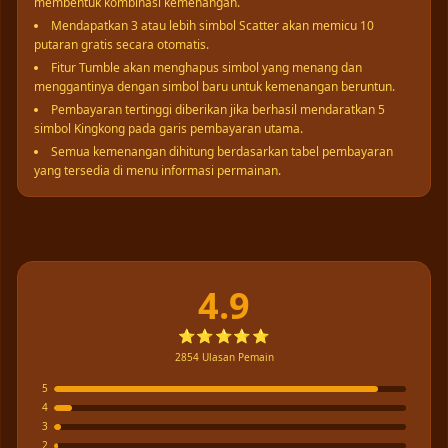
membentuk kombinasi kemenangan.
Mendapatkan 3 atau lebih simbol Scatter akan memicu 10
putaran gratis secara otomatis.
Fitur Tumble akan menghapus simbol yang menang dan
menggantinya dengan simbol baru untuk kemenangan beruntun.
Pembayaran tertinggi diberikan jika berhasil mendaratkan 5
simbol Kingkong pada garis pembayaran utama.
Semua kemenangan dihitung berdasarkan tabel pembayaran
yang tersedia di menu informasi permainan.
4.9
⭐⭐⭐⭐⭐
2854 Ulasan Pemain
5
4
3
2