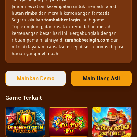
Jangan lewatkan kesempatan untuk menjadi raja di
hutan rimba dan meraih kemenangan fantastis.
Segera lakukan
tambakbet login
, pilih game
Triplekingkong, dan rasakan kemudahan meraih
kemenangan besar hari ini. Bergabunglah dengan
ribuan pemain lainnya di
tambakbetlogin.com
dan
nikmati layanan transaksi tercepat serta bonus deposit
harian yang melimpah!
Mainkan Demo
Main Uang Asli
Game Terkait