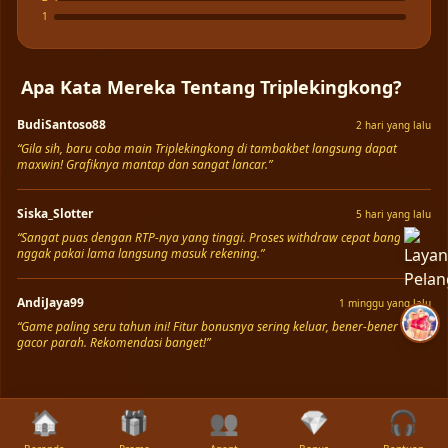
1
Apa Kata Mereka Tentang Triplekingkong?
BudiSantoso88
2 hari yang lalu
“Gila sih, baru coba main Triplekingkong di tambakbet langsung dapat
maxwin! Grafiknya mantap dan sangat lancar.”
Siska_Slotter
5 hari yang lalu
“Sangat puas dengan RTP-nya yang tinggi. Proses withdraw cepat banget,
nggak pakai lama langsung masuk rekening.”
AndiJaya99
1 minggu yang lalu
“Game paling seru tahun ini! Fitur bonusnya sering keluar, bener-bener
gacor parah. Rekomendasi banget!”
🏠
🎁
👥
💎
🎧