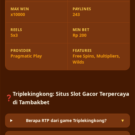
MAX WIN
PAYLINES
x10000
243
REELS
MIN BET
5x3
Rp 200
PROVIDER
FEATURES
Pragmatic Play
Free Spins, Multipliers,
Wilds
Triplekingkong: Situs Slot Gacor Terpercaya
❓
di Tambakbet
Berapa RTP dari game Triplekingkong?
▼