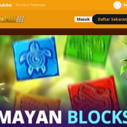
bakBet
Slot Gacor Terpercaya
B
Masuk
Daftar Sekara