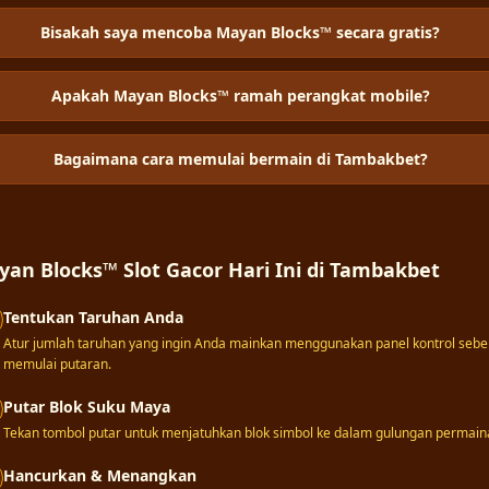
Bisakah saya mencoba Mayan Blocks™ secara gratis?
Apakah Mayan Blocks™ ramah perangkat mobile?
Bagaimana cara memulai bermain di Tambakbet?
an Blocks™ Slot Gacor Hari Ini di Tambakbet
Tentukan Taruhan Anda
Atur jumlah taruhan yang ingin Anda mainkan menggunakan panel kontrol seb
memulai putaran.
Putar Blok Suku Maya
Tekan tombol putar untuk menjatuhkan blok simbol ke dalam gulungan permain
Hancurkan & Menangkan