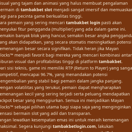
isual yang tajam dan animasi yang halus membuat pengalaman
ermain di
tambakbet slot
menjadi sangat imersif dan memuaska
agi para pecinta game berkualitas tinggi.
ara pemain yang sering mencari
tambakbet login
pasti akan
enyukai fitur pengganda (multiplier) yang ada dalam game ini.
emakin banyak blok yang hancur, semakin besar angka penggand
ang akan didapatkan, yang secara otomatis meningkatkan potensi
emenangan besar secara signifikan. Tidak heran jika Mayan
locks™ menjadi favorit bagi mereka yang mencari kombinasi anta
iburan visual dan profitabilitas tinggi di platform
tambakbet
.
ari sisi teknis, game ini memiliki RTP (Return to Player) yang sanga
ompetitif, mencapai 96.7%, yang menandakan potensi
engembalian yang stabil bagi pemain dalam jangka panjang.
engan volatilitas yang terukur, pemain dapat mengharapkan
emenangan kecil yang sering terjadi serta peluang mendapatkan
ackpot besar yang menggiurkan. Semua ini menjadikan Mayan
locks™ sebagai pilihan utama bagi siapa saja yang menginginkan
ensasi bermain slot yang adil dan transparan.
angan lewatkan kesempatan emas ini untuk meraih kemenangan
aksimal. Segera kunjungi
tambakbetlogin.com
, lakukan