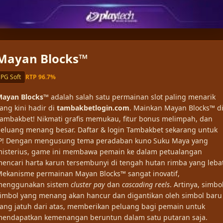
▶
Mayan Blocks™
PG Soft
RTP 96.7%
Mayan Blocks™
adalah salah satu permainan slot paling menarik
ang kini hadir di
tambakbetlogin.com
. Mainkan Mayan Blocks™ d
ambakbet! Nikmati grafis memukau, fitur bonus melimpah, dan
eluang menang besar. Daftar & login Tambakbet sekarang untuk
P! Dengan mengusung tema peradaban kuno Suku Maya yang
isterius, game ini membawa pemain ke dalam petualangan
encari harta karun tersembunyi di tengah hutan rimba yang lebat
ekanisme permainan Mayan Blocks™ sangat inovatif,
menggunakan sistem
cluster pay
dan
cascading reels
. Artinya, simbo
imbol yang menang akan hancur dan digantikan oleh simbol baru
ang jatuh dari atas, memberikan peluang bagi pemain untuk
endapatkan kemenangan beruntun dalam satu putaran saja.