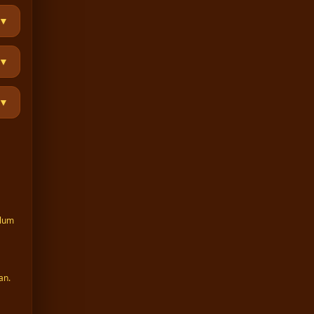
▼
▼
▼
elum
an.