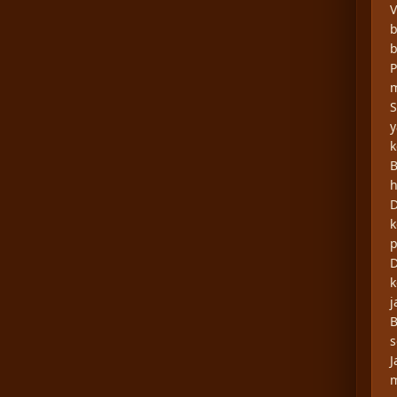
V
b
b
P
m
S
y
k
B
h
D
k
p
D
k
j
B
s
J
m