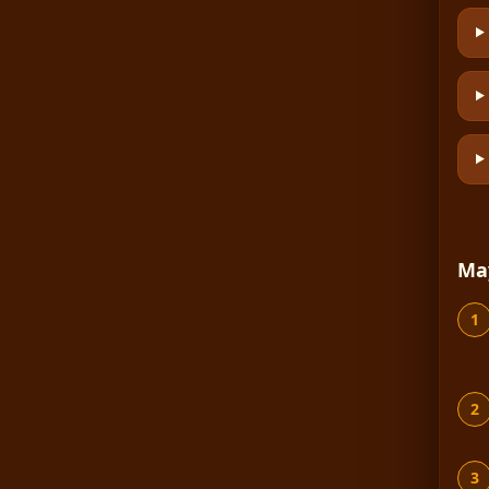
May
1
2
3