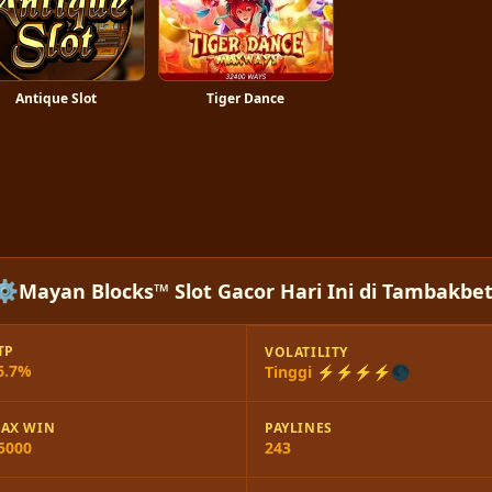
Tiger Dance
Antique Slot
⚙️
Mayan Blocks™ Slot Gacor Hari Ini di Tambakbe
TP
VOLATILITY
6.7%
Tinggi ⚡⚡⚡⚡🌑
AX WIN
PAYLINES
5000
243