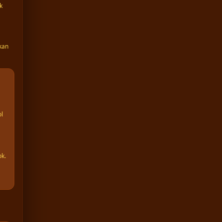
k
kan
l
ok.