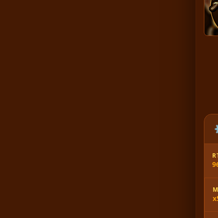
R
9
M
x